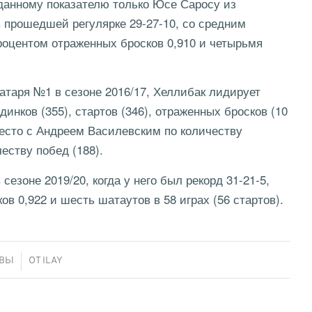
 данному показателю только Юсе Саросу из
 прошедшей регулярке 29-27-10, со средним
процентом отраженных бросков 0,910 и четырьмя
ратаря №1 в сезоне 2016/17, Хеллибак лидирует
инков (355), стартов (346), отраженных бросков (10
 место с Андреем Василевским по количеству
честву побед (188).
езоне 2019/20, когда у него был рекорд 31-21-5,
ов 0,922 и шесть шатаутов в 58 играх (56 стартов).
ЫВЫ
ОТ
ILAY