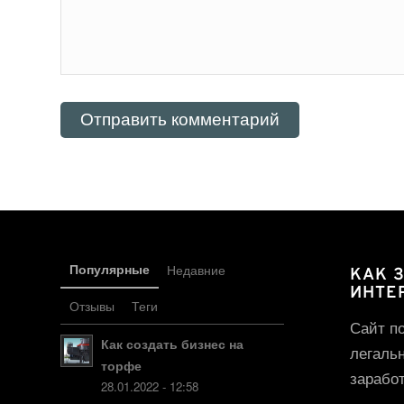
Популярные
Недавние
КАК 
ИНТЕ
Отзывы
Теги
Сайт п
Как создать бизнес на
легаль
торфе
заработ
28.01.2022 - 12:58