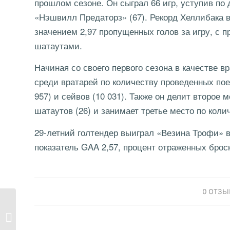
прошлом сезоне. Он сыграл 66 игр, уступив по
«Нэшвилл Предаторз» (67). Рекорд Хеллибака в
значением 2,97 пропущенных голов за игру, с 
шатаутами.
Начиная со своего первого сезона в качестве в
среди вратарей по количеству проведенных поед
957) и сейвов (10 031). Также он делит второе
шатаутов (26) и занимает третье место по коли
29-летний голтендер выиграл «Везина Трофи» в с
показатель GAA 2,57, процент отраженных броск
/
0 ОТЗ
Ламин Ямал — новая
звезда
«Барселоны»....