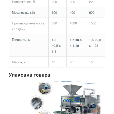
Напряжение, В
220
220
220
Мощность, кВт
300
400
600
Производительность,
500
1000
1500
кг / день
Габариты, м
1,3
1,5 х0,5
1,6 х0,5
х0,5 х
х 1,18
х 1,28
1,1
Масса, кг
40
80
100
Упаковка товара