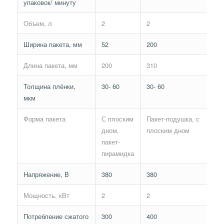
упаковок/ минуту
Объем, л
2
2
4
Ширина пакета, мм
52
200
25
Длина пакета, мм
200
310
31
Толщина плёнки,
30- 60
30- 60
30
мкм
Форма пакета
С плоским
Пакет-подушка, с
Па
дном,
плоским дном
по
пакет-
пл
пирамидка
д
Напряжение, В
380
380
38
Мощность, кВт
2
2
3
Потребление сжатого
300
400
50