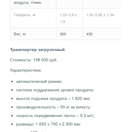
воздуха, л/мин.
Габариты, м
1,5х 0,9 х
1,5х 0,92 х 1,34
1,
1,5
1,
Вес, кг
300
430
60
Транспортер загрузочный
Стоимость: 138 000 руб.
Характеристика:
автоматический режим;
система поддержания уровня продукта;
высота подъема продукта – 1 820 мм;
производительность – 50 кг за минуту;
скорость передвижения ленты – 0,3 м/с;
размеры: 1 650 х 700 х 2 300 мм;