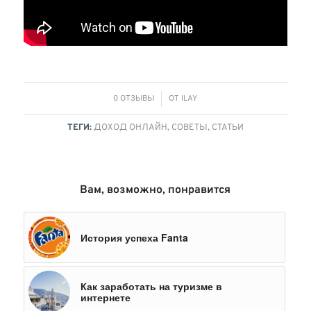
/
0 ОТЗЫВЫ
ОТ
ILAY
ТЕГИ:
ДОХОД ОНЛАЙН
,
СОВЕТЫ
,
СТАТЬИ
Вам, возможно, понравится
История успеха Fanta
Как заработать на туризме в
интернете